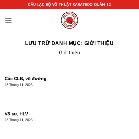
Chuyển
CÂU LẠC BỘ VÕ THUẬT KARATEDO QUÂN 12
đến
nội
dung
LƯU TRỮ DANH MỤC:
GIỚI THIỆU
Giới thiệu
Các CLB, võ đường
15 Tháng 11, 2023
Võ sư, HLV
15 Tháng 11, 2023