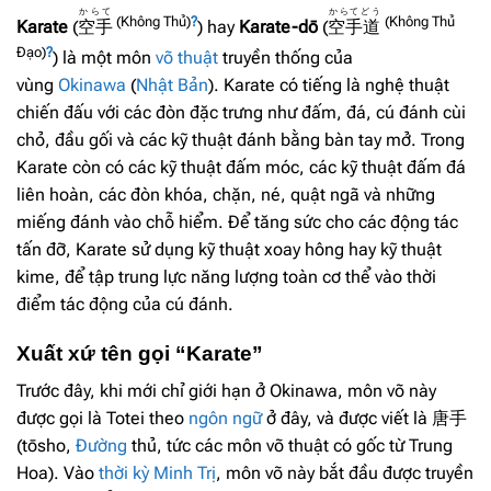
からて
からてどう
(Không Thủ)
?
(Không Thủ
Karate
(
空手
) hay
Karate-dō
(
空手道
Đạo)
?
) là một môn
võ thuật
truyền thống của
vùng
Okinawa
(
Nhật Bản
). Karate có tiếng là nghệ thuật
chiến đấu với các đòn đặc trưng như đấm, đá, cú đánh cùi
chỏ, đầu gối và các kỹ thuật đánh bằng bàn tay mở. Trong
Karate còn có các kỹ thuật đấm móc, các kỹ thuật đấm đá
liên hoàn, các đòn khóa, chặn, né, quật ngã và những
miếng đánh vào chỗ hiểm. Để tăng sức cho các động tác
tấn đỡ, Karate sử dụng kỹ thuật xoay hông hay kỹ thuật
kime, để tập trung lực năng lượng toàn cơ thể vào thời
điểm tác động của cú đánh.
Xuất xứ tên gọi “Karate”
Trước đây, khi mới chỉ giới hạn ở Okinawa, môn võ này
được gọi là Totei theo
ngôn ngữ
ở đây, và được viết là 唐手
(tōsho,
Đường
thủ, tức các môn võ thuật có gốc từ Trung
Hoa). Vào
thời kỳ Minh Trị
, môn võ này bắt đầu được truyền