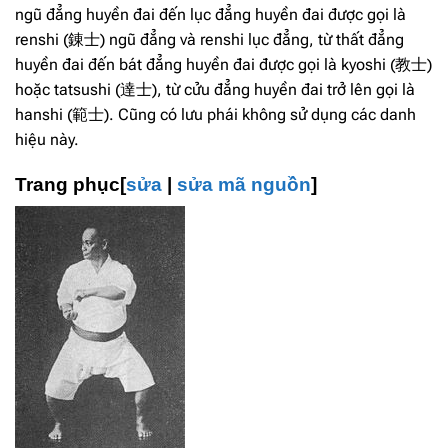
ngũ đẳng huyền đai đến lục đẳng huyền đai được gọi là
renshi (錬士) ngũ đẳng và renshi lục đẳng, từ thất đẳng
huyền đai đến bát đẳng huyền đai được gọi là kyoshi (教士)
hoặc tatsushi (達士), từ cửu đẳng huyền đai trở lên gọi là
hanshi (範士). Cũng có lưu phái không sử dụng các danh
hiệu này.
Trang phục[
sửa
|
sửa mã nguồn
]