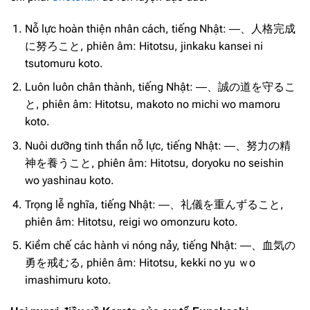
Nỗ lực hoàn thiện nhân cách, tiếng Nhật: ―、人格完成
に努ろこと, phiên âm: Hitotsu, jinkaku kansei ni
tsutomuru koto.
Luôn luôn chân thành, tiếng Nhật: ―、誠の道を守るこ
と, phiên âm: Hitotsu, makoto no michi wo mamoru
koto.
Nuôi dưỡng tinh thần nỗ lực, tiếng Nhật: ―、努力の精
神を養うこと, phiên âm: Hitotsu, doryoku no seishin
wo yashinau koto.
Trọng lễ nghĩa, tiếng Nhật: ―、礼儀を重んずること,
phiên âm: Hitotsu, reigi wo omonzuru koto.
Kiềm chế các hành vi nóng nảy, tiếng Nhật: ―、血気の
勇を戒むる, phiên âm: Hitotsu, kekki no yu ｗo
imashimuru koto.