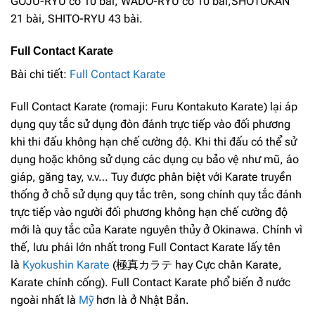
GOJU-RYU có 10 bài, WADO-RYU có 10 bài,SHOTOKAN
21 bài, SHITO-RYU 43 bài.
Full Contact Karate
Bài chi tiết:
Full Contact Karate
Full Contact Karate (romaji: Furu Kontakuto Karate) lại áp
dụng quy tắc sử dụng đòn đánh trực tiếp vào đối phương
khi thi đấu không hạn chế cường độ. Khi thi đấu có thể sử
dụng hoặc không sử dụng các dụng cụ bảo vệ như mũ, áo
giáp, găng tay, v.v… Tuy được phân biệt với Karate truyền
thống ở chỗ sử dụng quy tắc trên, song chính quy tắc đánh
trực tiếp vào người đối phương không hạn chế cường độ
mới là quy tắc của Karate nguyên thủy ở Okinawa. Chính vì
thế, lưu phái lớn nhất trong Full Contact Karate lấy tên
là
Kyokushin Karate
(極真カラテ hay Cực chân Karate,
Karate chính cống). Full Contact Karate phổ biến ở nước
ngoài nhất là
Mỹ
hơn là ở Nhật Bản.