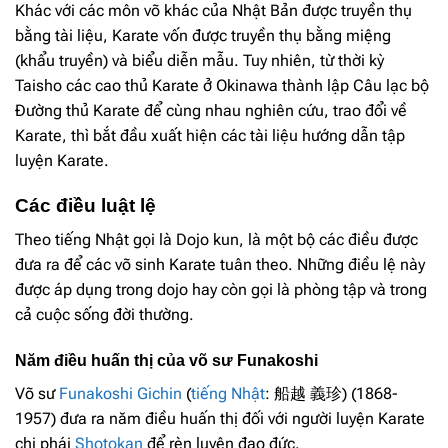
Khác với các môn võ khác của Nhật Bản được truyền thụ
bằng tài liệu, Karate vốn được truyền thụ bằng miệng
(khẩu truyền) và biểu diễn mẫu. Tuy nhiên, từ thời kỳ
Taisho các cao thủ Karate ở Okinawa thành lập Câu lạc bộ
Đường thủ Karate để cùng nhau nghiên cứu, trao đổi về
Karate, thì bắt đầu xuất hiện các tài liệu hướng dẫn tập
luyện Karate.
Các điều luật lệ
Theo tiếng Nhật gọi là Dojo kun, là một bộ các điều được
đưa ra để các võ sinh Karate tuân theo. Những điều lệ này
được áp dụng trong dojo hay còn gọi là phòng tập và trong
cả cuộc sống đời thường.
Năm điều huấn thị của võ sư Funakoshi
Võ sư
Funakoshi Gichin
(
tiếng Nhật
: 船越 義珍) (1868-
1957) đưa ra năm điều huấn thị đối với người luyện Karate
chi phái
Shotokan
để rèn luyện đạo đức.