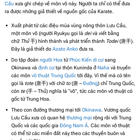
Cầu
xưa ghi chép về môn võ này. Người ta chỉ có thể đưa
ra được những giả thiết về nguồn gốc của Karate.
Xuất phát từ các điệu múa vùng nông thôn Lưu Cầu,
một môn võ (người Ryukyu gọi là
dei
và viết bằng
chữ
Thủ
手) hình thành và phát triển thành
Todei
(唐手).
Đây là giả thiết do
Azato Anko
đưa ra.
Do tập đoàn
người Hoa
từ
Phúc Kiến
di cư
sang
Okinawa và
định cư
tại thôn Kuninda ở
Naha
và truyền
các môn
võ thuật Trung Quốc
tới đây. Vì thế mà có tên
gọi là
tote
(唐手) với chữ
to
(唐 –
Đường
) chỉ Trung Quốc,
còn
te
(手 – Thủ) nghĩa là “võ”, tức các môn võ thuật có
gốc từ Trung Hoa.
Theo con đường thương mại tới
Okinawa
. Vương quốc
Lưu Cầu xưa có quan hệ
thương mại
rộng rãi với Trung
Quốc và các quốc gia
Đông Nam Á
. Các môn võ thuật
có thể từ các miền đất này theo các thuyền buôn và