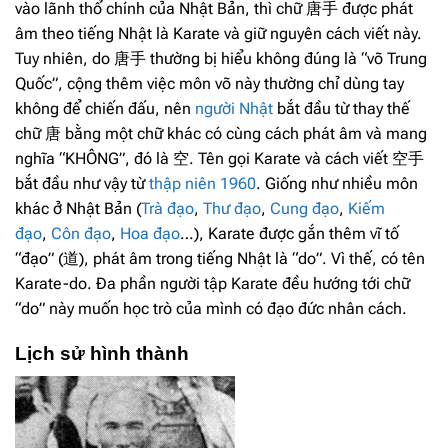
vào lãnh thổ chính của Nhật Bản, thì chữ 唐手 được phát
âm theo tiếng Nhật là Karate và giữ nguyên cách viết này.
Tuy nhiên, do 唐手 thường bị hiểu không đúng là “võ Trung
Quốc”, cộng thêm việc môn võ này thường chỉ dùng tay
không để chiến đấu, nên
người Nhật
bắt đầu từ thay thế
chữ 唐 bằng một chữ khác có cùng cách phát âm và mang
nghĩa “KHÔNG”, đó là 空. Tên gọi Karate và cách viết 空手
bắt đầu như vậy từ
thập niên 1960
. Giống như nhiều môn
khác ở Nhật Bản (
Trà đạo
,
Thư đạo
,
Cung đạo
,
Kiếm
đạo
,
Côn đạo
,
Hoa đạo
…), Karate được gắn thêm vĩ tố
“đạo” (道), phát âm trong tiếng Nhật là “do”. Vì thế, có tên
Karate-do. Đa phần người tập Karate đều hướng tới chữ
“do” này muốn học trò của mình có đạo đức nhân cách.
Lịch sử hình thành