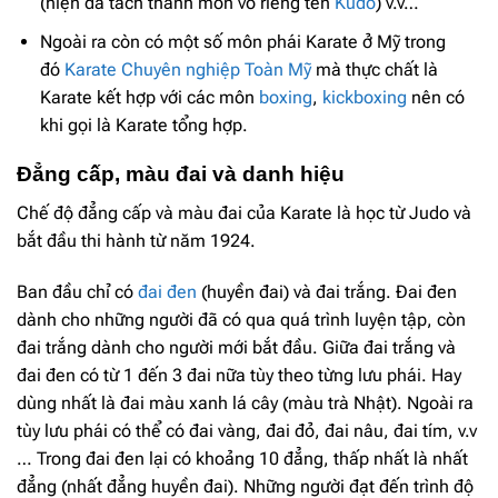
(hiện đã tách thành môn võ riêng tên
Kudo
) v.v…
Ngoài ra còn có một số môn phái Karate ở Mỹ trong
đó
Karate Chuyên nghiệp Toàn Mỹ
mà thực chất là
Karate kết hợp với các môn
boxing
,
kickboxing
nên có
khi gọi là Karate tổng hợp.
Đẳng cấp, màu đai và danh hiệu
Chế độ đẳng cấp và màu đai của Karate là học từ Judo và
bắt đầu thi hành từ năm 1924.
Ban đầu chỉ có
đai đen
(huyền đai) và đai trắng. Đai đen
dành cho những người đã có qua quá trình luyện tập, còn
đai trắng dành cho người mới bắt đầu. Giữa đai trắng và
đai đen có từ 1 đến 3 đai nữa tùy theo từng lưu phái. Hay
dùng nhất là đai màu xanh lá cây (màu trà Nhật). Ngoài ra
tùy lưu phái có thể có đai vàng, đai đỏ, đai nâu, đai tím, v.v
… Trong đai đen lại có khoảng 10 đẳng, thấp nhất là nhất
đẳng (nhất đẳng huyền đai). Những người đạt đến trình độ