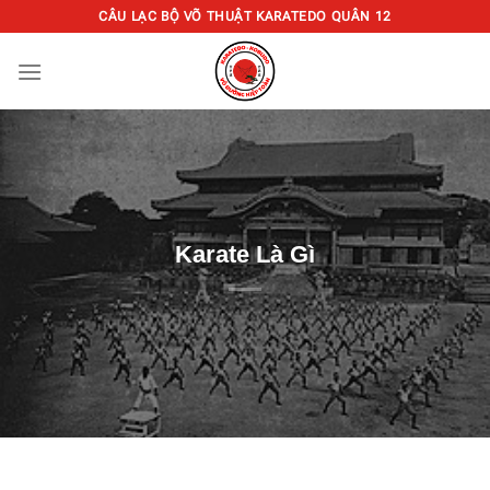
Chuyển
CÂU LẠC BỘ VÕ THUẬT KARATEDO QUÂN 12
đến
nội
dung
Karate Là Gì