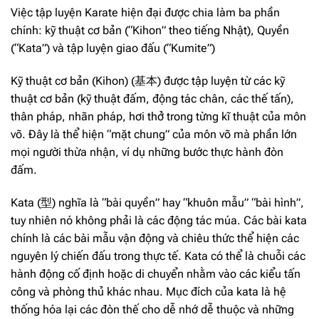
Việc tập luyện Karate hiện đại được chia làm ba phần
chính: kỹ thuật cơ bản (“Kihon” theo tiếng Nhật), Quyền
(“Kata”) và tập luyện giao đấu (“Kumite”)
Kỹ thuật cơ bản (Kihon) (基本) được tập luyện từ các kỹ
thuật cơ bản (kỹ thuật đấm, động tác chân, các thế tấn),
thân pháp, nhãn pháp, hơi thở trong từng kĩ thuật của môn
võ. Đây là thể hiện “mặt chung” của môn võ mà phần lớn
mọi người thừa nhận, ví dụ những bước thực hành đòn
đấm.
Kata (型) nghĩa là “bài quyền” hay “khuôn mẫu” “bài hình”,
tuy nhiên nó không phải là các động tác múa. Các bài kata
chính là các bài mẫu vận động và chiêu thức thể hiện các
nguyên lý chiến đấu trong thực tế. Kata có thể là chuỗi các
hành động cố định hoặc di chuyển nhằm vào các kiểu tấn
công và phòng thủ khác nhau. Mục đích của kata là hệ
thống hóa lại các đòn thế cho dễ nhớ dễ thuộc và những