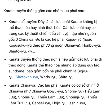
Karate truyền thống gồm các nhóm lưu phái sau:
Karate cổ truyền: Đây là các lưu phái Karate không bị
thể thao hóa hay hình thức hóa. Các lưu phái này coi
trọng các kỹ thuật chiến đấu và luyện tập như nguồn
gốc ở Okinawa. Đó là các hệ phái Kojou-ryū (hoặc
Kogusuku-ryū theo phương ngôn Okinawa), Honbu-ryū,
Shintō-ryū, v.v…
Karate truyền thống theo nghĩa hẹp gồm các lưu phái đi
theo dòng Karate thể thao hóa nhưng áp dụng quy tắc
sundome, bao gồm bốn hệ phái chính là Gōjyu-
ryū,
Shōtōkan-ryū
, Wadō-ryū, Shitō-ryū
Karate Okinawa: Các lưu phái Karate có cơ sở chính ở
Okinawa như Okinawa Gōjyu-ryū, Shōrin-ryū (Tiểu Lâm
Lưu), Shōrin-ryū (Thiếu Lâm Lưu), Shōrinji-ryū (Thiếu
Lâm Tự Lưu), Gensei-ryū, Hojo-ryū, Isshin-ryū,