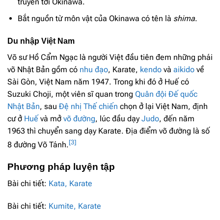
truyền tới Okinawa.
Bắt nguồn từ môn vật của Okinawa có tên là
shima
.
Du nhập Việt Nam
Võ sư Hồ Cẩm Ngạc là người Việt đầu tiên đem những phái
võ Nhật Bản gồm có
nhu đạo
, Karate,
kendo
và
aikido
về
Sài Gòn, Việt Nam năm 1947. Trong khi đó ở Huế có
Suzuki Choji, một viên sĩ quan trong
Quân đội Đế quốc
Nhật Bản
, sau
Đệ nhị Thế chiến
chọn ở lại Việt Nam, định
cư ở
Huế
và mở
võ đường
, lúc đầu dạy
Judo
, đến năm
1963 thì chuyển sang dạy Karate. Địa điểm võ đường là số
[3]
8 đường Võ Tánh.
Phương pháp luyện tập
Bài chi tiết:
Kata, Karate
Bài chi tiết:
Kumite, Karate